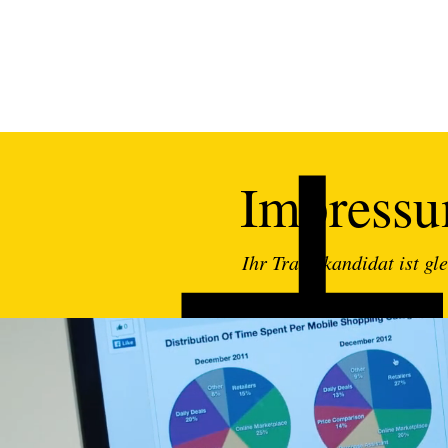
Impress
Ihr Traumkandidat ist gle