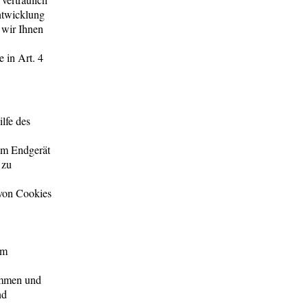
ntwicklung
 wir Ihnen
 in Art. 4
lfe des
rem Endgerät
 zu
 von Cookies
im
immen und
nd