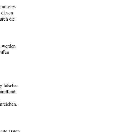
 unseres
 diesen
urch die
, werden
iffen
g falscher
treffend,
n
nreichen.
herte Daten