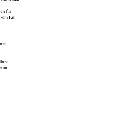
en für
esem Fall
hrer
Ihrer
e an