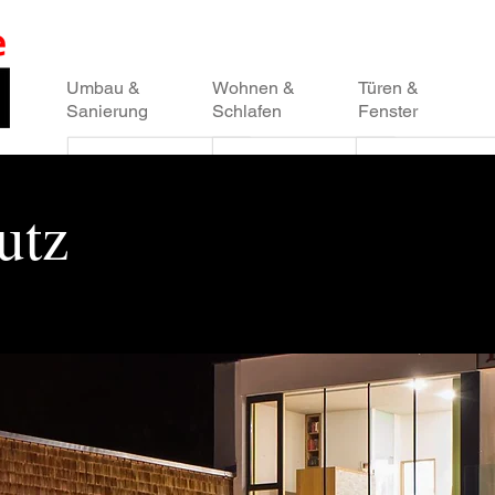
Umbau &
Wohnen &
Türen &
Sanierung
Schlafen
Fenster
utz