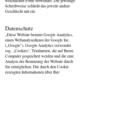
weichlichen Form verwendet. Die jeweilige
Schreibweise schließt das jeweils andere
Geschlecht mit ein.
Datenschutz
„Diese Website benutzt Google Analytics,
einen Webanalysedienst der Google Inc.
(„Google“). Google Analytics verwendet
sog. „Cookies“, Textdateien, die auf Ihrem
Computer gespeichert werden und die eine
Analyse der Benutzung der Website durch
Sie ermöglichen. Die durch den Cookie
erzeugten Informationen über Ihre
Benutzung dieser Website (einschließlich
Ihrer IP-Adresse) wird an einen Server von
Google in den USA übertragen und dort
gespeichert. Google wird diese
Informationen benutzen, um Ihre Nutzung
der Website auszuwerten, um Reports über
die Websiteaktivitäten für die